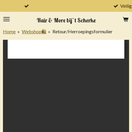
Veilig betalen met iDeal & PayPal & Klarna
Ga
direct
Hair & More bij `t Scherke
naar
de
Home
»
Webshop🛍️
»
Retour/Herroepingsformulier
hoofdinhoud