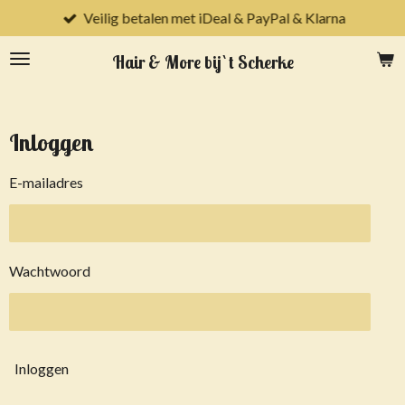
Veilig betalen met iDeal & PayPal & Klarna
Ga
direct
Hair & More bij `t Scherke
naar
de
hoofdinhoud
Inloggen
E-mailadres
Wachtwoord
Inloggen