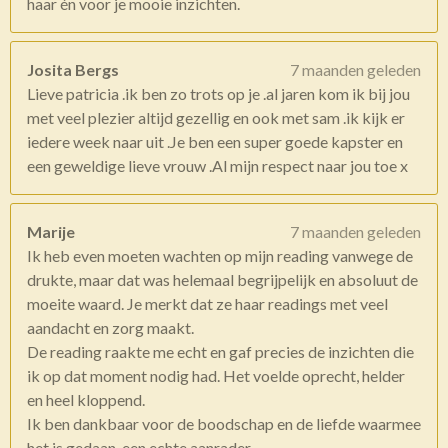
haar én voor je mooie inzichten.
Josita Bergs
7 maanden geleden
Lieve patricia .ik ben zo trots op je .al jaren kom ik bij jou
met veel plezier altijd gezellig en ook met sam .ik kijk er
iedere week naar uit .Je ben een super goede kapster en
een geweldige lieve vrouw .Al mijn respect naar jou toe x
Marije
7 maanden geleden
Ik heb even moeten wachten op mijn reading vanwege de
drukte, maar dat was helemaal begrijpelijk en absoluut de
moeite waard. Je merkt dat ze haar readings met veel
aandacht en zorg maakt.
De reading raakte me echt en gaf precies de inzichten die
ik op dat moment nodig had. Het voelde oprecht, helder
en heel kloppend.
Ik ben dankbaar voor de boodschap en de liefde waarmee
het is gedaan, een echte aanrader.