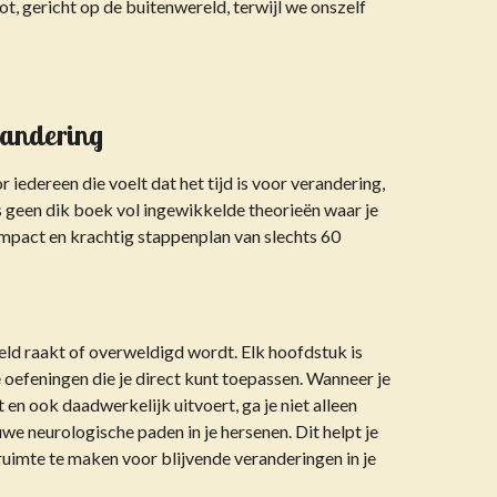
t, gericht op de buitenwereld, terwijl we onszelf
randering
 iedereen die voelt dat het tijd is voor verandering,
s geen dik boek vol ingewikkelde theorieën waar je
mpact en krachtig stappenplan van slechts
60
veeld raakt of overweldigd wordt. Elk hoofdstuk is
oefeningen die je direct kunt toepassen. Wanneer je
n ook daadwerkelijk uitvoert, ga je niet alleen
uwe neurologische paden in je hersenen
. Dit helpt je
imte te maken voor blijvende veranderingen in je