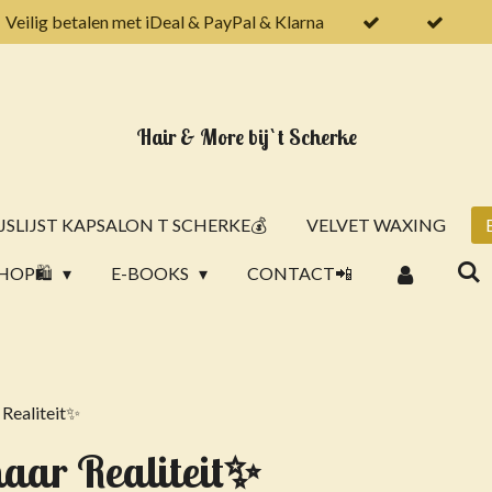
Veilig betalen met iDeal & PayPal & Klarna
Hair & More bij `t Scherke
JSLIJST KAPSALON T SCHERKE💰
VELVET WAXING
HOP🛍️
E-BOOKS
CONTACT📲
Realiteit✨
ar Realiteit✨