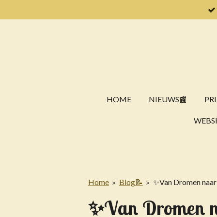
Ga
direct
naar
de
hoofdinhoud
HOME
NIEUWS📰
PRI
WEBS
Home
»
Blog📝
»
✨Van Dromen naar 
✨Van Dromen na