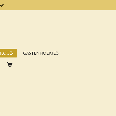
BLOG📝
GASTENHOEKJE☕️