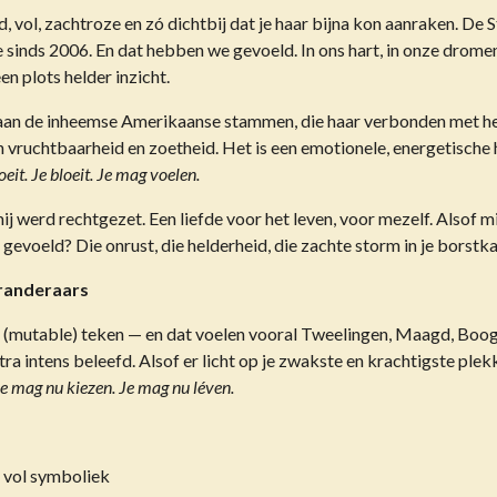
, vol, zachtroze en zó dichtbij dat je haar bijna kon aanraken. De
de sinds 2006. En dat hebben we gevoeld. In ons hart, in onze drom
en plots helder inzicht.
aan de inheemse Amerikaanse stammen, die haar verbonden met het
 vruchtbaarheid en zoetheid. Het is een emotionele, energetische
oeit. Je bloeit. Je mag voelen.
 mij werd rechtgezet. Een liefde voor het leven, voor mezelf. Alsof m
gevoeld? Die onrust, die helderheid, die zachte storm in je borstk
randeraars
k (mutable) teken — en dat voelen vooral Tweelingen, Maagd, Boogs
ra intens beleefd. Alsof er licht op je zwakste en krachtigste plekk
e mag nu kiezen. Je mag nu léven.
n vol symboliek