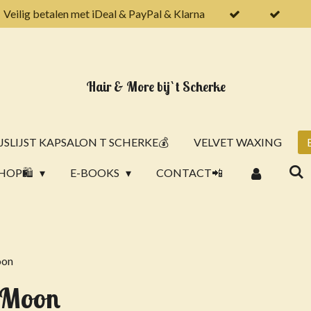
Veilig betalen met iDeal & PayPal & Klarna
Hair & More bij `t Scherke
JSLIJST KAPSALON T SCHERKE💰
VELVET WAXING
HOP🛍️
E-BOOKS
CONTACT📲
oon
 Moon