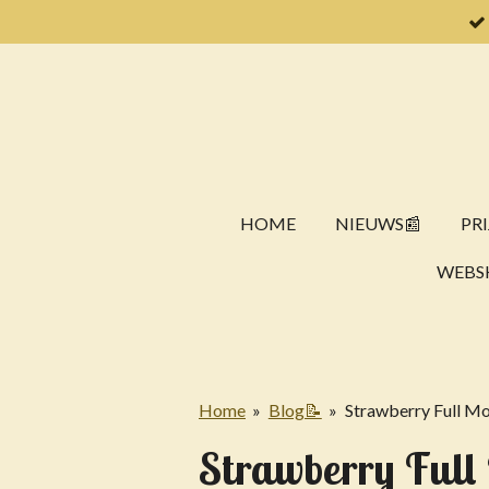
Ga
direct
naar
de
hoofdinhoud
HOME
NIEUWS📰
PRI
WEBS
Home
»
Blog📝
»
Strawberry Full M
Strawberry Full