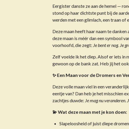
Eergister danste ze aan de hemel — rond
stond op haar dichtste punt bij de aar
werden met een glimlach, een traan of e
Deze maan heeft haar naam te danken 
deze maan is méér dan een symbool van
voorhoofd, die zegt:
Je bent er nog. Je gr
Zelf voelde ik het diep. Alsof er iets in
gewoon op de bank zat. Heb jij het ook 
✨ Een Maan voor de Dromers en Ve
Deze volle maan viel in een veranderlij
eentje van? Dan heb je het misschien ext
zachtjes duwde:
Je mag nu veranderen. J
💫 Wat deze maan met je kon doen:
Slapeloosheid of juist diepe drome