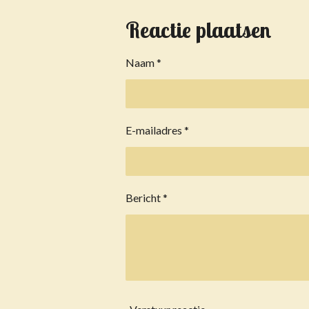
l
e
a
e
l
r
Reactie plaatsen
n
e
Naam *
E-mailadres *
Bericht *