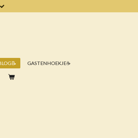
BLOG📝
GASTENHOEKJE☕️