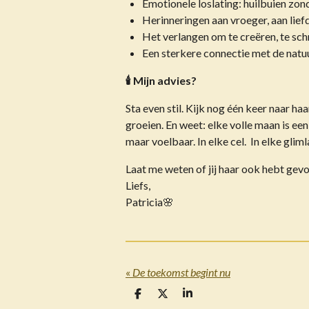
Emotionele loslating: huilbuien zond
Herinneringen aan vroeger, aan lief
Het verlangen om te creëren, te schr
Een sterkere connectie met de natuur
🕯️ Mijn advies?
Sta even stil. Kijk nog één keer naar haa
groeien. En weet: elke volle maan is ee
maar voelbaar. In elke cel. In elke gliml
Laat me weten of jij haar ook hebt gevo
Liefs,
Patricia🌸
«
De toekomst begint nu
D
D
S
e
e
h