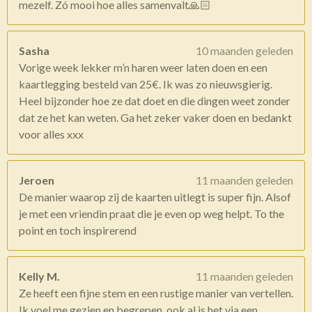
mezelf. Zó mooi hoe alles samenvalt🙏🏻
Sasha
10 maanden geleden
Vorige week lekker m’n haren weer laten doen en een
kaartlegging besteld van 25€. Ik was zo nieuwsgierig.
Heel bijzonder hoe ze dat doet en die dingen weet zonder
dat ze het kan weten. Ga het zeker vaker doen en bedankt
voor alles xxx
Jeroen
11 maanden geleden
De manier waarop zij de kaarten uitlegt is super fijn. Alsof
je met een vriendin praat die je even op weg helpt. To the
point en toch inspirerend
Kelly M.
11 maanden geleden
Ze heeft een fijne stem en een rustige manier van vertellen.
Ik voel me gezien en begrepen, ook al is het via een