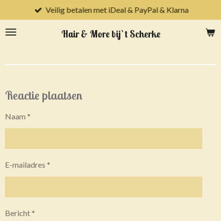
Veilig betalen met iDeal & PayPal & Klarna
Ga
direct
Hair & More bij `t Scherke
naar
de
hoofdinhoud
Reactie plaatsen
Naam *
E-mailadres *
Bericht *