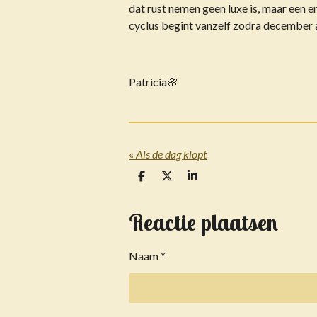
dat rust nemen geen luxe is, maar een 
cyclus begint vanzelf zodra december 
Patricia🌸
«
Als de dag klopt
D
D
S
e
e
h
l
e
a
e
l
r
Reactie plaatsen
n
e
Naam *