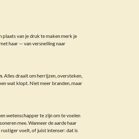
in plaats van je druk te maken merk je
 met haar — van versnelling naar
n
. Alles draait om herrijzen, oversteken,
doen wat klopt. Niet meer branden, maar
geen wetenschapper te zijn om te voelen
resoneren mee. Wanneer de aarde haar
stiger voelt, of juist intenser: dat is