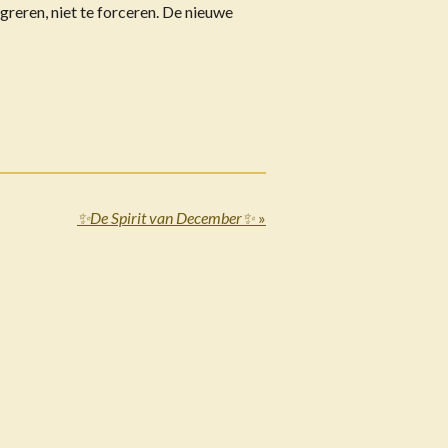
reren, niet te forceren. De nieuwe
✨De Spirit van December✨
»