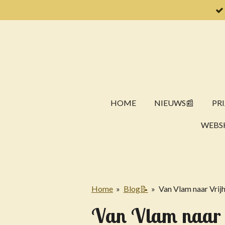
Ga
direct
naar
de
hoofdinhoud
HOME
NIEUWS📰
PRI
WEBS
Home
»
Blog📝
»
Van Vlam naar Vrij
Van Vlam naar 