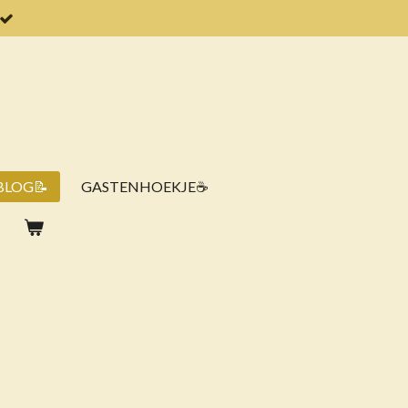
BLOG📝
GASTENHOEKJE☕️