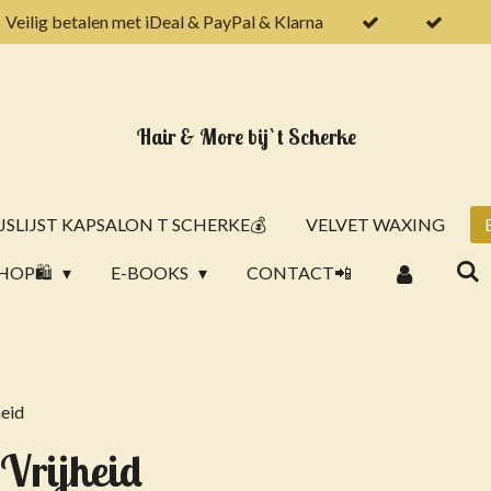
Veilig betalen met iDeal & PayPal & Klarna
Hair & More bij `t Scherke
JSLIJST KAPSALON T SCHERKE💰
VELVET WAXING
HOP🛍️
E-BOOKS
CONTACT📲
heid
Vrijheid