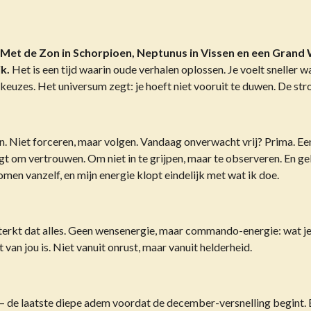
Met de Zon in Schorpioen, Neptunus in Vissen en een Grand 
k.
Het is een tijd waarin oude verhalen oplossen. Je voelt sneller w
se keuzes. Het universum zegt: je hoeft niet vooruit te duwen. De str
en. Niet forceren, maar volgen. Vandaag onverwacht vrij? Prima. Ee
t om vertrouwen. Om niet in te grijpen, maar te observeren. En ge
men vanzelf, en mijn energie klopt eindelijk met wat ik doe.
sterkt dat alles. Geen wensenergie, maar commando-energie: wat je 
t van jou is. Niet vanuit onrust, maar vanuit helderheid.
— de laatste diepe adem voordat de december-versnelling begint. 